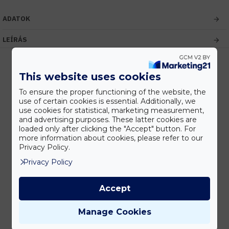
ADATOK
LEÍRÁS
This website uses cookies
Kedvezmények
To ensure the proper functioning of the website, the
Vásárolj nagyobb mennyiségben és megadjuk a legjobb gyártói árakat.
use of certain cookies is essential. Additionally, we
use cookies for statistical, marketing measurement,
and advertising purposes. These latter cookies are
loaded only after clicking the "Accept" button. For
more information about cookies, please refer to our
Gyors kiszállítás
Privacy Policy.
Készleten lévő termékeinket akár 24 órán belül megkaphatod!
Privacy Policy
Accept
Tanácsadás
Írd meg nekünk elgondolásodat és munkatársunk segít az elképzeléseid
Manage Cookies
megvalósításában.