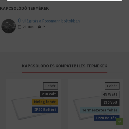
KAPCSOLÓDÓ TERMÉKEK
Új világítás a Rossmann boltokban
21
dec.
9
KAPCSOLÓDÓ ÉS KOMPATIBILIS TERMÉKEK
Fehér
Fehér
230 Volt
45 Watt
Meleg fehér
230 Volt
IP20 Beltéri
Természetes fehér
IP20 Beltéri