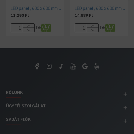
LED panel , 600 x 600 mm , 29 Watt , meleg fehér , LUX ( A++ , 120lm/W)-KIFUTÓ
LED panel , 600 x 600 mm , 45 Watt , természetes fehér , LUX ( A++ , 120lm/W) , 5400 lumen
11.290 Ft
14.889 Ft
Db
Db
RÓLUNK
ÜGYFÉLSZOLGÁLAT
SAJÁT FIÓK